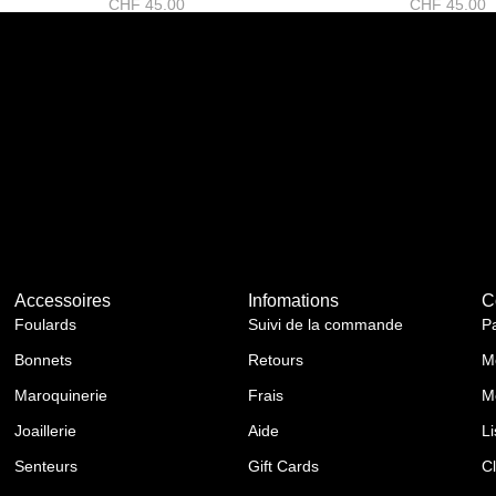
CHF
45.00
CHF
45.00
Accessoires
Infomations
C
Foulards
Suivi de la commande
P
Bonnets
Retours
M
Maroquinerie
Frais
M
Joaillerie
Aide
Li
Senteurs
Gift Cards
C