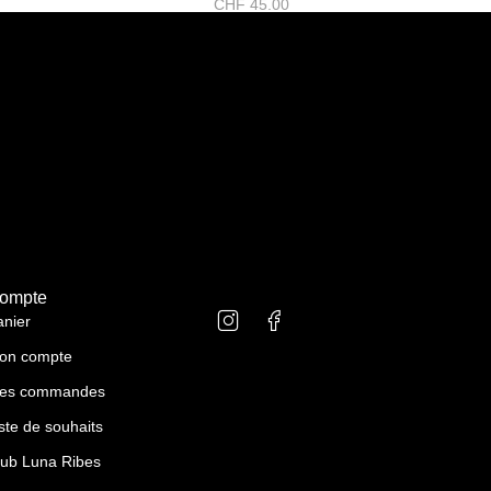
CHF
45.00
ompte
anier
on compte
es commandes
ste de souhaits
lub Luna Ribes