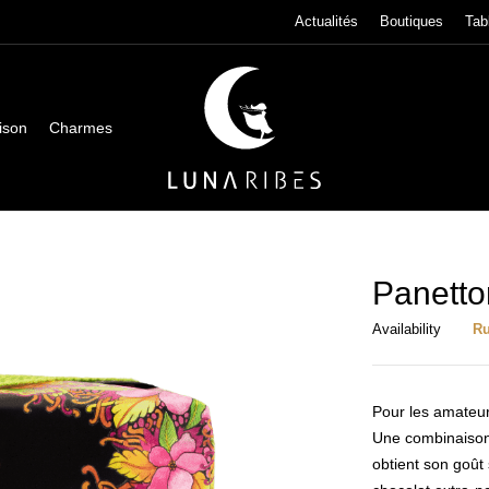
Actualités
Boutiques
Tab
ison
Charmes
Panetto
Availability
Ru
Pour les amateurs
Une combinaison
obtient son goût