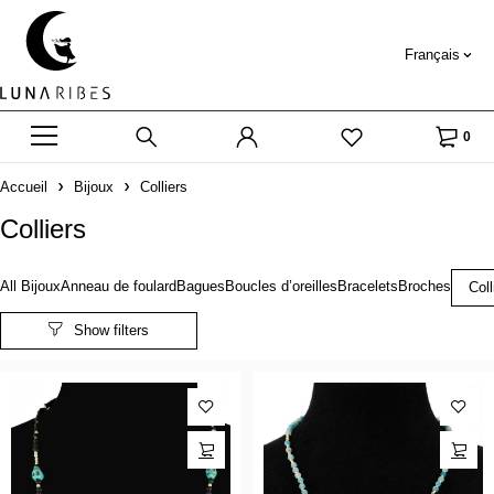
Français
0
Accueil
Bijoux
Colliers
Colliers
All Bijoux
Anneau de foulard
Bagues
Boucles d’oreilles
Bracelets
Broches
Coll