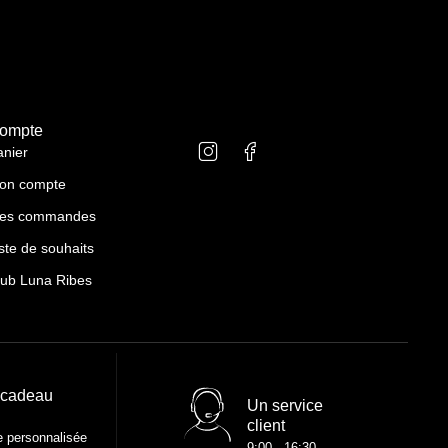
ompte
anier
on compte
es commandes
ste de souhaits
lub Luna Ribes
 cadeau
Un service
client
e personnalisée
9:00 - 16:30