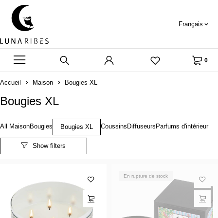
Français
0
Accueil
Maison
Bougies XL
Bougies XL
All Maison
Bougies
Coussins
Diffuseurs
Parfums d'intérieur
Bougies XL
En rupture de stock