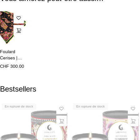
Foulard
Cerises |
Carré de
CHF
300.00
Soie
Bestsellers
En rupture de stock
En rupture de stock