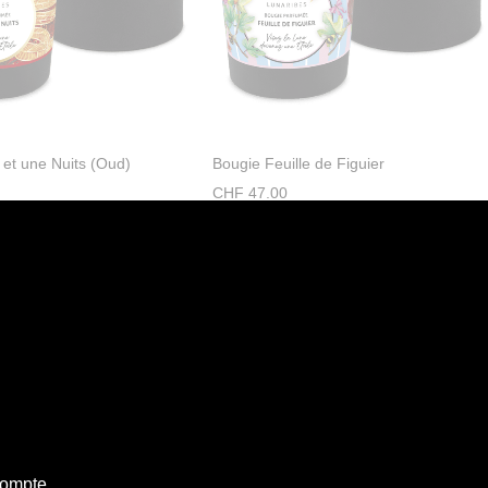
 et une Nuits (Oud)
Bougie Feuille de Figuier
CHF
47.00
ompte