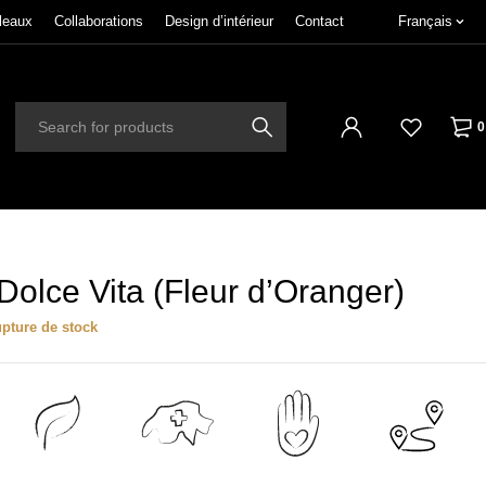
leaux
Collaborations
Design d’intérieur
Contact
Français
0
Dolce Vita (Fleur d’Oranger)
pture de stock