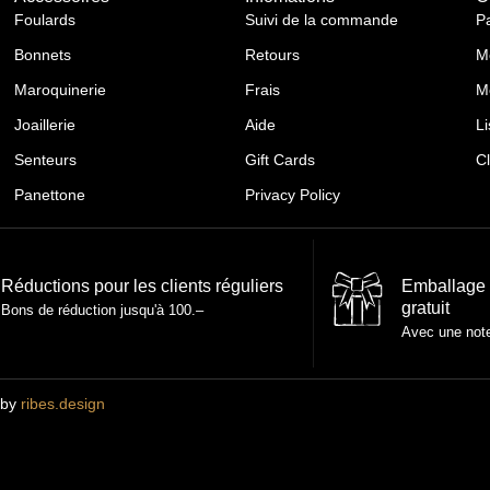
Foulards
Suivi de la commande
P
Bonnets
Retours
M
Maroquinerie
Frais
M
Joaillerie
Aide
Li
Senteurs
Gift Cards
C
Panettone
Privacy Policy
Réductions pour les clients réguliers
Emballage
gratuit
Bons de réduction jusqu'à 100.–
Avec une not
 by
ribes.design