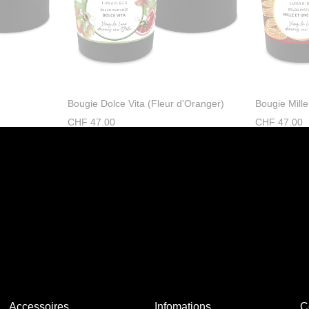
Bougie Dolce Vita (Fleur d'Oranger)
Bougie Mille
CHF
47.00
CHF
47.00
Accessoires
Infomations
C