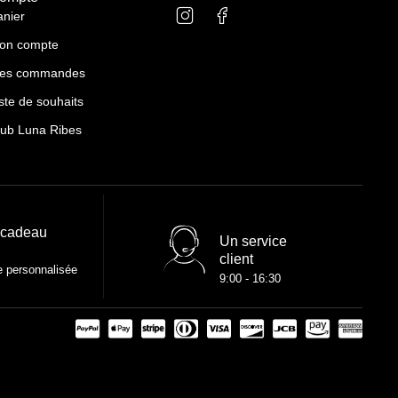
anier
on compte
es commandes
ste de souhaits
lub Luna Ribes
 cadeau
Un service
client
e personnalisée
9:00 - 16:30