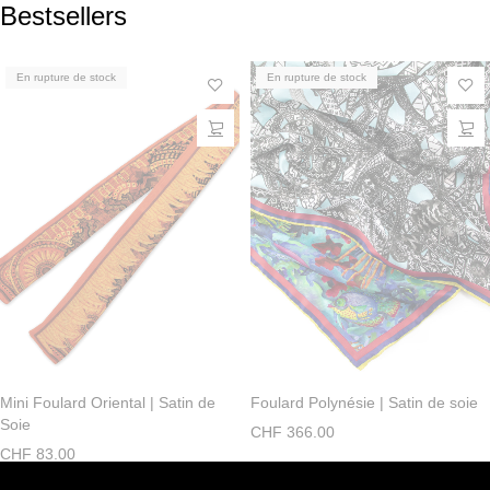
Bestsellers
En rupture de stock
En rupture de stock
Mini Foulard Oriental | Satin de
Foulard Polynésie | Satin de soie
Soie
CHF
366.00
CHF
83.00