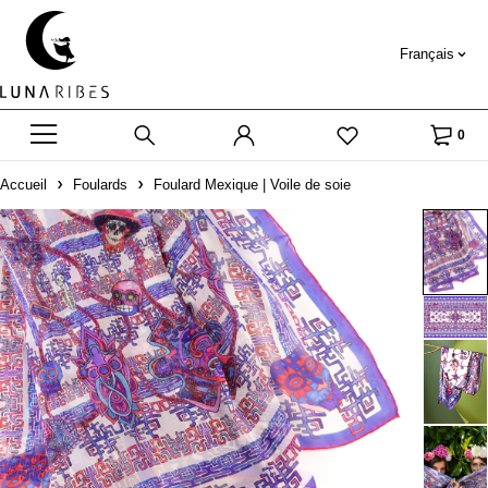
Français
0
Accueil
Foulards
Foulard Mexique | Voile de soie