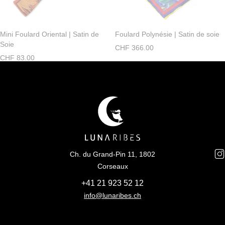
Mini Foulard Oriental | Satin de
Foulard Polynésie | Satin de soie
Soie
CHF
366.00
CHF
83.00
Ch. du Grand-Pin 11, 1802
Corseaux
+41 21 923 52 12
info@lunaribes.ch