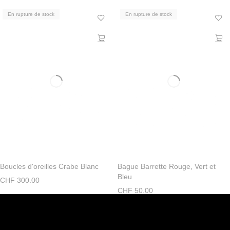
En rupture de stock
En rupture de stock
Boucles d'oreilles Crabe Blanc
Bague Barrette Rouge, Vert et
Bleu
CHF
300.00
CHF
50.00