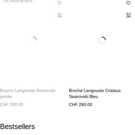
En rupture de stock
Broche Langouste Swarovski
Broche Langouste Cristaux
peinte
Swarovski Bleu
CHF
280.00
CHF
280.00
Bestsellers