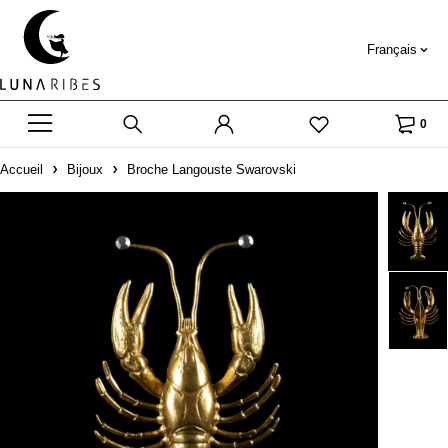
Français
0
Accueil
Bijoux
Broche Langouste Swarovski