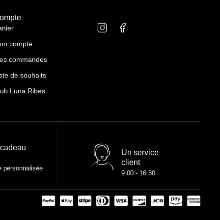
ompte
anier
on compte
es commandes
ste de souhaits
lub Luna Ribes
 cadeau
Un service
client
e personnalisée
9:00 - 16:30