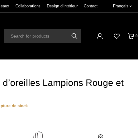
leaux
Collaborations
Design d’intérieur
Contact
Français
0
 d’oreilles Lampions Rouge et
pture de stock