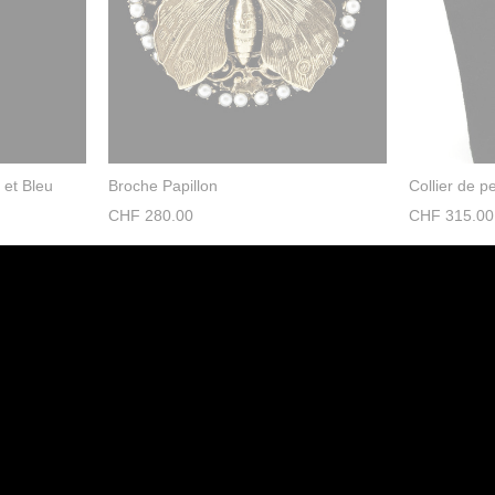
 et Bleu
Broche Papillon
Collier de p
CHF
280.00
CHF
315.00