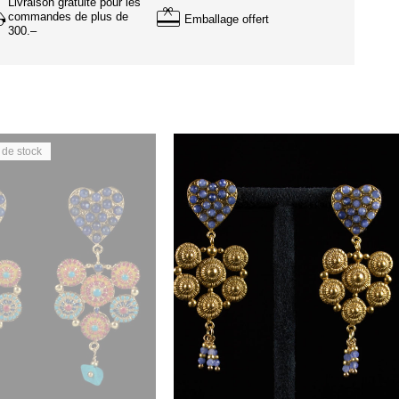
Livraison gratuite pour les
commandes de plus de
Emballage offert
300.–
 de stock