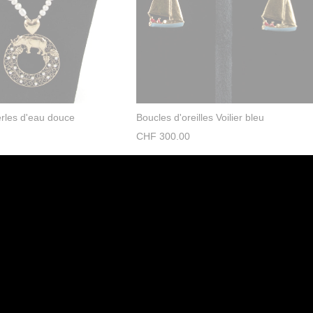
erles d'eau douce
Boucles d'oreilles Voilier bleu
CHF
300.00