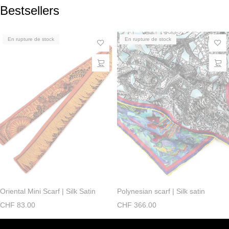
Bestsellers
En rupture de stock
En rupture de stock
Oriental Mini Scarf | Silk Satin
Polynesian scarf | Silk satin
CHF
83.00
CHF
366.00