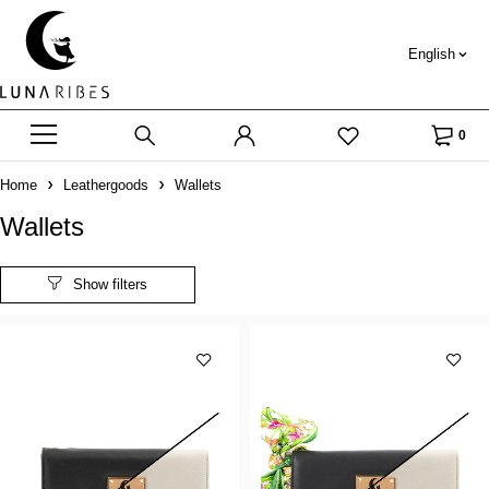
English
0
Home
Leathergoods
Wallets
Wallets