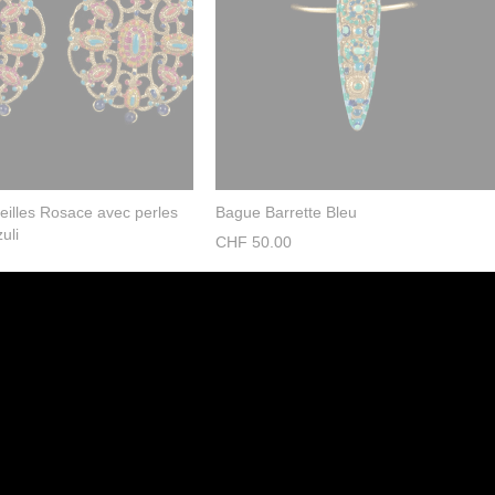
eilles Rosace avec perles
Bague Barrette Bleu
uli
CHF
50.00