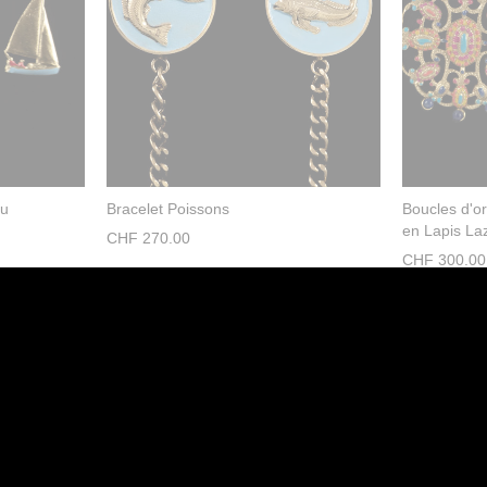
eu
Bracelet Poissons
Boucles d'or
en Lapis Laz
CHF
270.00
CHF
300.00