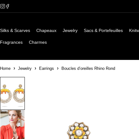
Silks & Scarves
Chapeaux
Jewelry
Sacs & Portefeuilles
Knit
Fragrances
Charmes
Home
Jewelry
Earrings
Boucles d’oreilles Rhino Rond