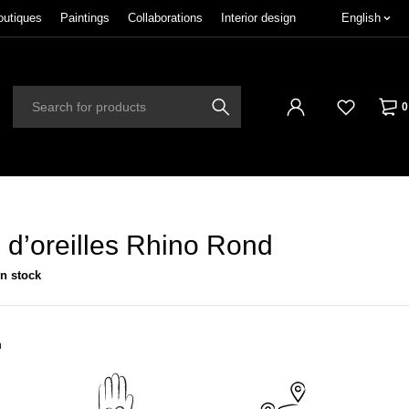
outiques
Paintings
Collaborations
Interior design
English
0
 d’oreilles Rhino Rond
in stock
n