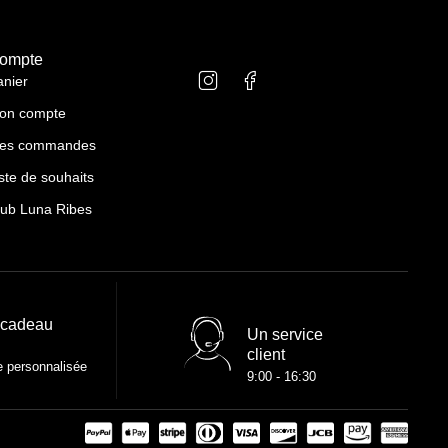
ompte
anier
on compte
es commandes
ste de souhaits
lub Luna Ribes
 cadeau
Un service
client
e personnalisée
9:00 - 16:30