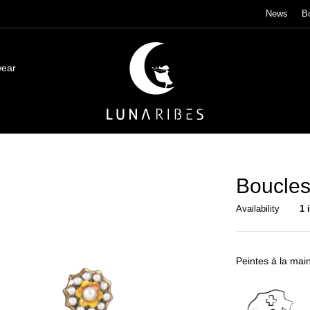
News
B
wear
Boucles
Availability
1 
Peintes à la mai