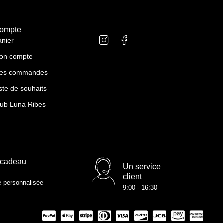
ompte
anier
on compte
es commandes
ste de souhaits
lub Luna Ribes
 cadeau
Un service
client
e personnalisée
9:00 - 16:30