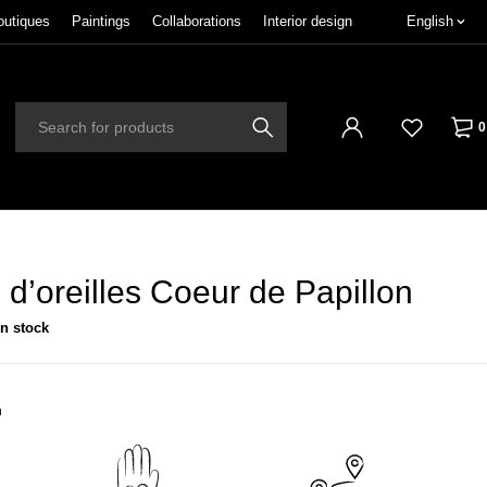
outiques
Paintings
Collaborations
Interior design
English
0
 d’oreilles Coeur de Papillon
in stock
n