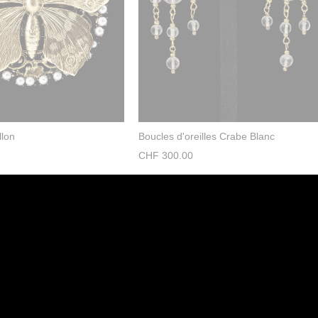
llon
Boucles d'oreilles Crabe Blanc
CHF
300.00