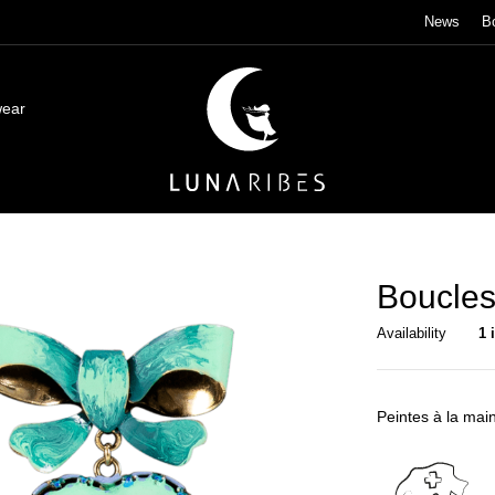
News
B
wear
Boucles
Availability
1 
Peintes à la mai