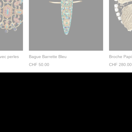
vec perles
Bague Barrette Bleu
Broche Papi
CHF
50.00
CHF
280.00