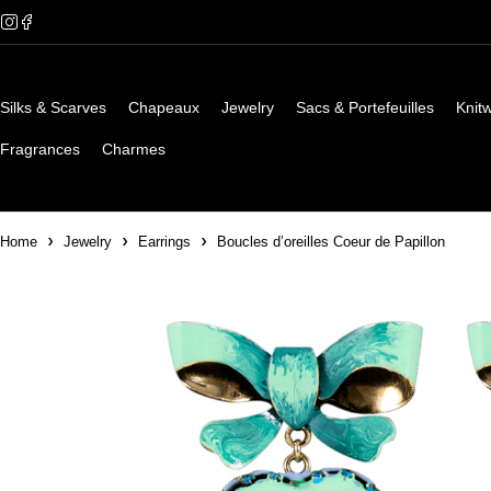
Silks & Scarves
Chapeaux
Jewelry
Sacs & Portefeuilles
Knit
Fragrances
Charmes
Home
Jewelry
Earrings
Boucles d’oreilles Coeur de Papillon