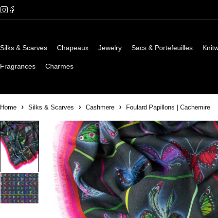
Silks & Scarves
Chapeaux
Jewelry
Sacs & Portefeuilles
Knit
Fragrances
Charmes
Home
Silks & Scarves
Cashmere
Foulard Papillons | Cachemire