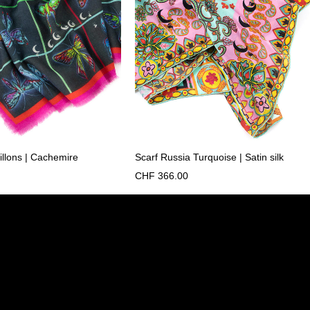
illons | Cachemire
Scarf Russia Turquoise | Satin silk
CHF
366.00