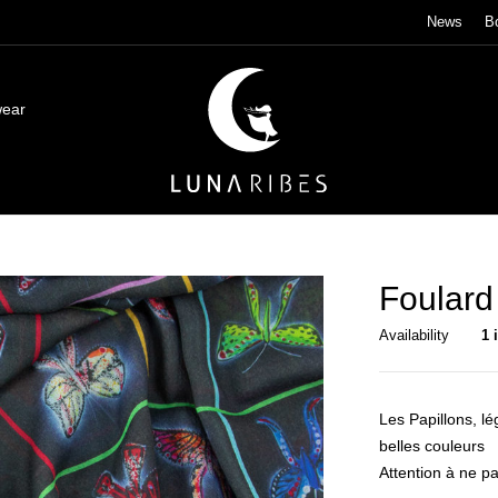
News
B
wear
Foulard
Availability
1 
Les Papillons, lé
belles couleurs
Attention à ne p