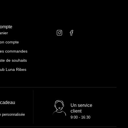
ompte
anier
on compte
es commandes
ste de souhaits
lub Luna Ribes
 cadeau
Un service
client
e personnalisée
9:00 - 16:30