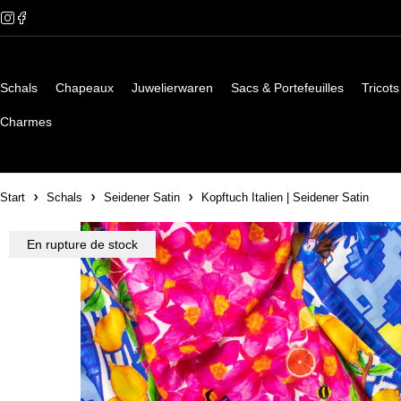
Schals
Chapeaux
Juwelierwaren
Sacs & Portefeuilles
Tricots
Charmes
Start
Schals
Seidener Satin
Kopftuch Italien | Seidener Satin
En rupture de stock