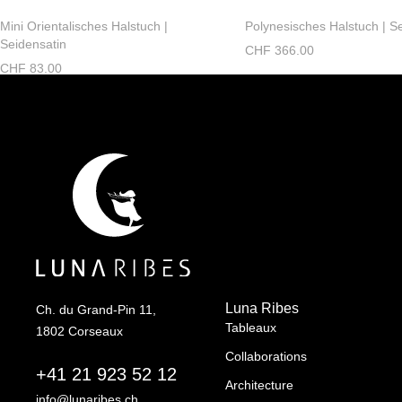
Mini Orientalisches Halstuch |
Polynesisches Halstuch | S
Seidensatin
CHF
366.00
CHF
83.00
Luna Ribes
Ch. du Grand-Pin 11,
Tableaux
1802 Corseaux
Collaborations
+41 21 923 52 12
Architecture
info@lunaribes.ch