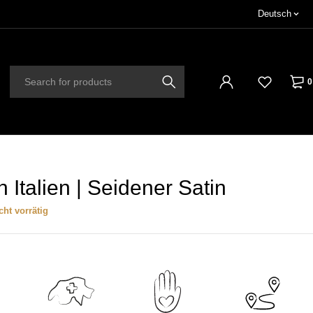
Deutsch
0
 Italien | Seidener Satin
cht vorrätig