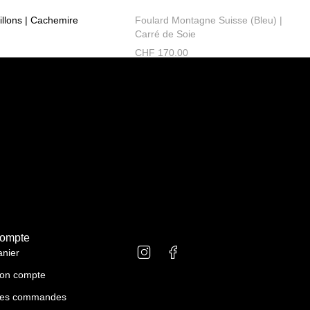
illons | Cachemire
Foulard Montagne Suisse (Bleu) |
Carré de Soie
CHF
170.00
ompte
anier
on compte
es commandes