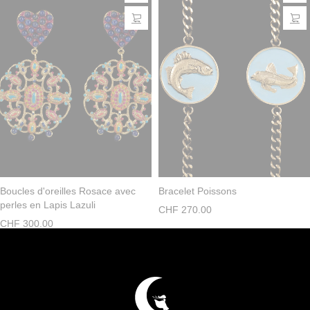
Boucles d'oreilles Rosace avec
Bracelet Poissons
perles en Lapis Lazuli
CHF
270.00
CHF
300.00